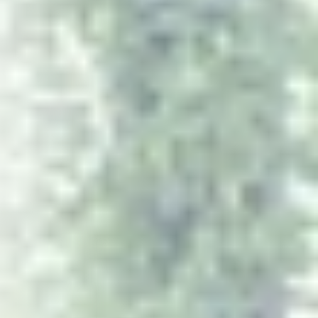
Fenster
in
Klagenfurt
-
Kunststoff,
Holz,
Alu.
Maßgefertigt
von
führenden
Premium-Herstellern,
montiert
von
unserem
eigenen
Team
in
ganz
Kärnten.
Seit
über
16
Jahren.
JETZT ANFRAGEN